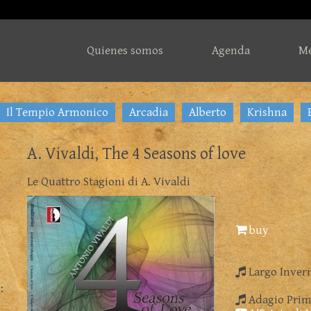
Quienes somos
Agenda
Me
Il Tempio Armonico
Arcadia
Alberto
Krishna
A. Vivaldi, The 4 Seasons of love
Le Quattro Stagioni di A. Vivaldi
buy
Largo Invern
:
Adagio Prima