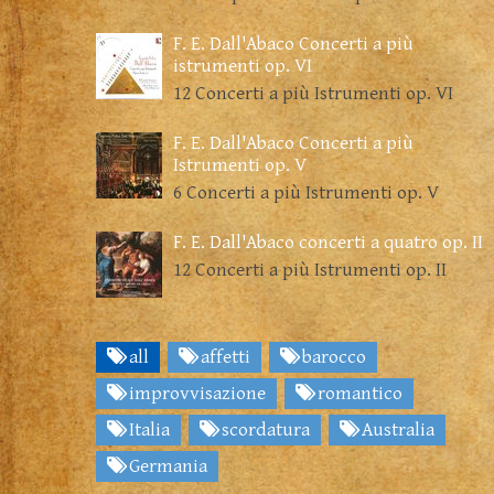
F. E. Dall'Abaco Concerti a più
istrumenti op. VI
12 Concerti a più Istrumenti op. VI
F. E. Dall'Abaco Concerti a più
Istrumenti op. V
6 Concerti a più Istrumenti op. V
F. E. Dall'Abaco concerti a quatro op. II
12 Concerti a più Istrumenti op. II
all
affetti
barocco
improvvisazione
romantico
Italia
scordatura
Australia
Germania