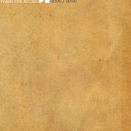
Vivaldi con Arcadia
00:00
/
00:00