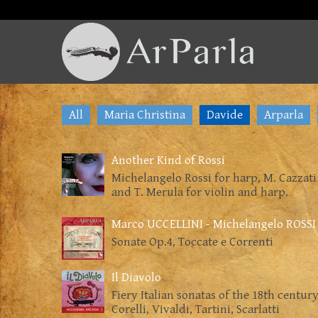
All
Maria Christina
Davide
Arparla
Another Kind of Rossi
Michelangelo Rossi for harp, M. Cazzati
and T. Merula for violin and harp.
Marco UCCELLINI - Michelangelo ROSSI
Sonate Op.4, Toccate e Correnti
Il Diavolo
Fiery Italian sonatas of the 18th century
Corelli, Vivaldi, Tartini, Scarlatti