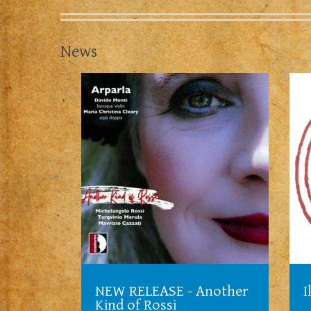
News
NEW RELEASE - Another
I
Kind of Rossi