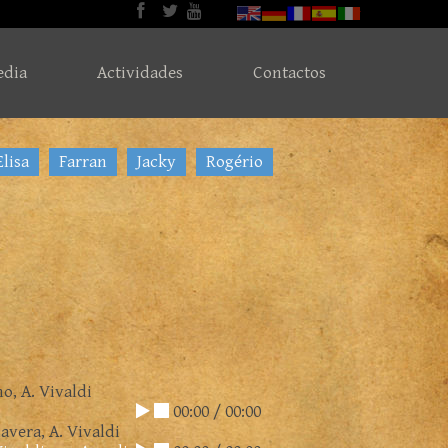
dia
Actividades
Contactos
Elisa
Farran
Jacky
Rogério
o, A. Vivaldi
00:00
/
00:00
vera, A. Vivaldi