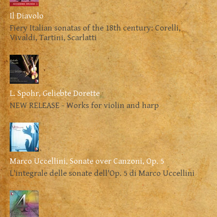
Il Diavolo
Fiery Italian sonatas of the 18th century: Corelli,
Vivaldi, Tartini, Scarlatti
L. Spohr, Geliebte Dorette
NEW RELEASE - Works for violin and harp
Marco Uccellini, Sonate over Canzoni, Op. 5
L'integrale delle sonate dell'Op. 5 di Marco Uccellini