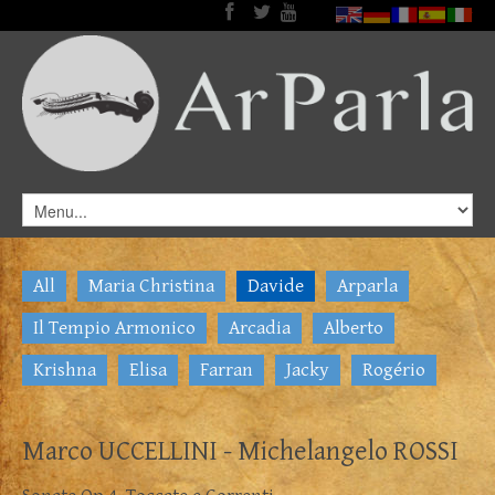
All
Maria Christina
Davide
Arparla
Il Tempio Armonico
Arcadia
Alberto
Krishna
Elisa
Farran
Jacky
Rogério
Marco UCCELLINI - Michelangelo ROSSI