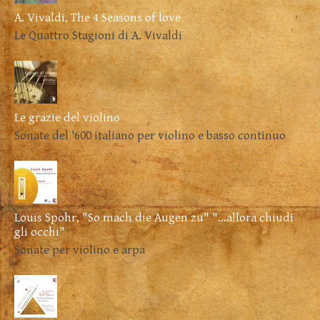
A. Vivaldi, The 4 Seasons of love
Le Quattro Stagioni di A. Vivaldi
Le grazie del violino
Sonate del '600 italiano per violino e basso continuo
Louis Spohr, "So mach die Augen zu" "...allora chiudi
gli occhi"
Sonate per violino e arpa