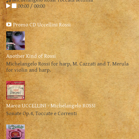
Michelangelo Rossi Toccata settima
00:00
/
00:00
Promo CD Uccellini Rossi
Another Kind of Rossi
Michelangelo Rossi for harp, M. Cazzati and T. Merula
for violin and harp.
Marco UCCELLINI - Michelangelo ROSSI
Sonate Op.4, Toccate e Correnti