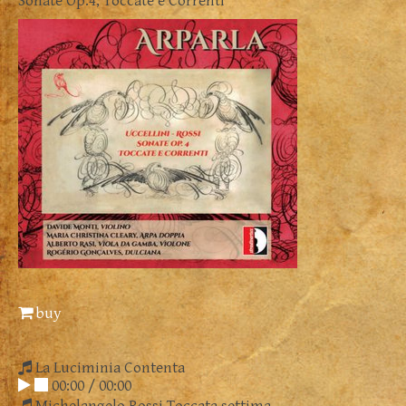
Sonate Op.4, Toccate e Correnti
buy
La Luciminia Contenta
00:00
/
00:00