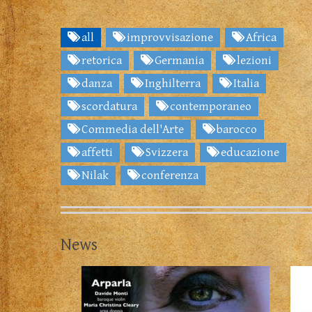
all
improvvisazione
Africa
retorica
Germania
lezioni
danza
Inghilterra
Italia
scordatura
contemporaneo
Commedia dell'Arte
barocco
affetti
Svizzera
educazione
Nilak
conferenza
News