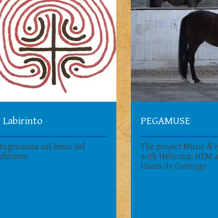
l Labirinto
PEGAMUSE
rogramma sul tema del
The project Music & 
abirinto
with Helicona, HEM 
Hauts de Corsinge