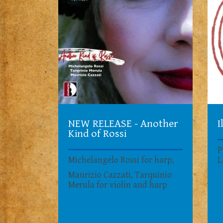
NEW RELEASE - Another
I
Kind of Rossi
P
Michelangelo Rossi for harp,
L
Maurizio Cazzati, Tarquinio
Merula for violin and harp