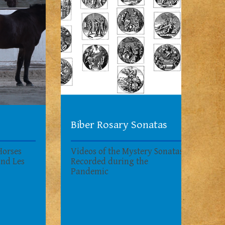
Biber Rosary Sonatas
Horses
Videos of the Mystery Sonatas
and Les
Recorded during the
4
Pandemic