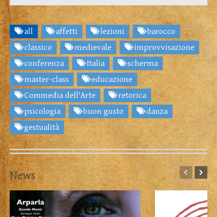
all
affetti
lezioni
barocco
classico
medievale
improvvisazione
conferenza
Italia
scherma
master-class
educazione
Commedia dell'Arte
retorica
psicologia
buon gusto
danza
gestualità
News