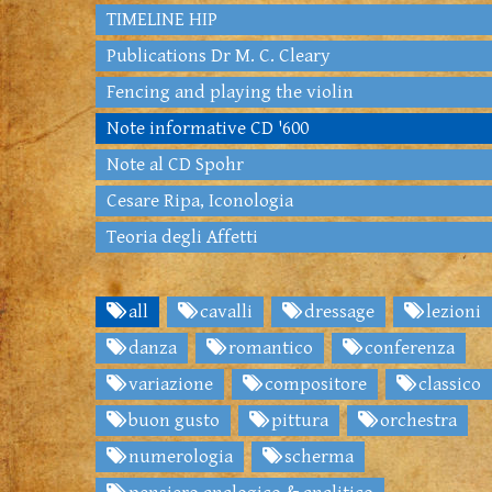
TIMELINE HIP
Publications Dr M. C. Cleary
Fencing and playing the violin
Note informative CD '600
Note al CD Spohr
Cesare Ripa, Iconologia
Teoria degli Affetti
all
cavalli
dressage
lezioni
danza
romantico
conferenza
variazione
compositore
classico
buon gusto
pittura
orchestra
numerologia
scherma