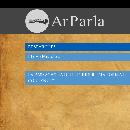
RESEARCHES
I Love Mistakes
LA PASSACAGLIA DI H.I.F. BIBER: TRA FORMA E
CONTENUTO