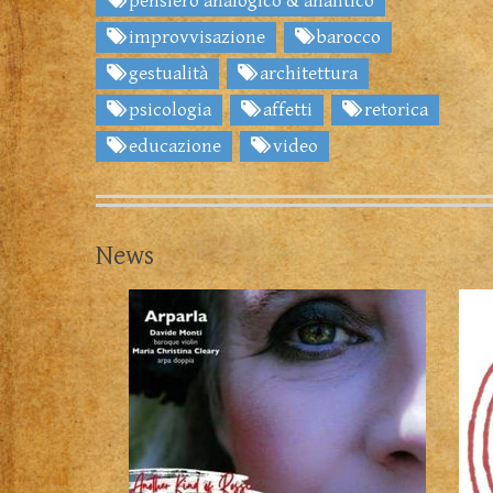
pensiero analogico & analitico
improvvisazione
barocco
gestualità
architettura
psicologia
affetti
retorica
educazione
video
News