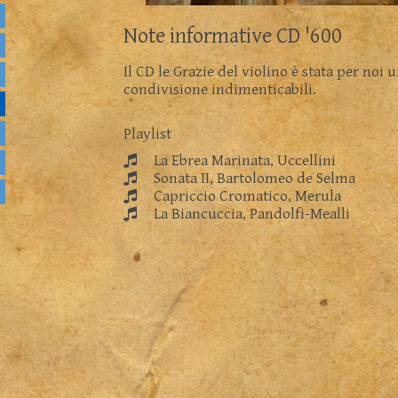
Note informative CD '600
Il CD le Grazie del violino è stata per noi
condivisione indimenticabili.
Playlist
La Ebrea Marinata, Uccellini
Sonata II, Bartolomeo de Selma
Capriccio Cromatico, Merula
La Biancuccia, Pandolfi-Mealli